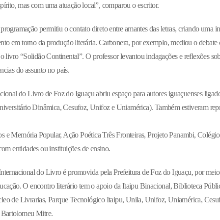
pírito, mas com uma atuação local”, comparou o escritor.
programação permitiu o contato direto entre amantes das letras, criando uma in
to em torno da produção literária. Carbonera, por exemplo, mediou o debate 
o livro “Solidão Continental”. O professor levantou indagações e reflexões sobr
ncias do assunto no país.
acional do Livro de Foz do Iguaçu abriu espaço para autores iguaçuenses ligados
Universitário Dinâmica, Cesufoz, Unifoz e Uniamérica). Também estiveram re
s e Memória Popular, Ação Poética Três Fronteiras, Projeto Panambi, Colégi
com entidades ou instituições de ensino.
Internacional do Livro é promovida pela Prefeitura de Foz do Iguaçu, por mei
cação. O encontro literário tem o apoio da Itaipu Binacional, Biblioteca Públi
leo de Livrarias, Parque Tecnológico Itaipu, Unila, Unifoz, Uniamérica, Ces
 Bartolomeu Mitre.