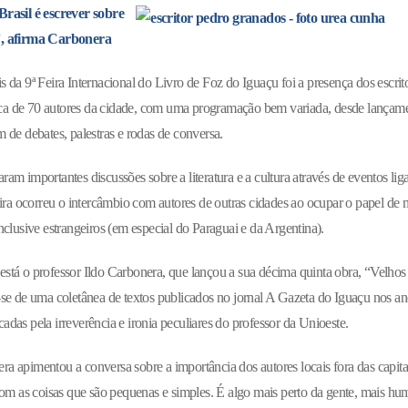
Brasil é escrever sobre
”, afirma Carbonera
 da 9ª Feira Internacional do Livro de Foz do Iguaçu foi a presença dos escrit
a de 70 autores da cidade, com uma programação bem variada, desde lançamen
 de debates, palestras e rodas de conversa.
am importantes discussões sobre a literatura e a cultura através de eventos li
eira ocorreu o intercâmbio com autores de outras cidades ao ocupar o papel de
nclusive estrangeiros (em especial do Paraguai e da Argentina).
a, está o professor Ildo Carbonera, que lançou a sua décima quinta obra, “Velhos
-se de uma coletânea de textos publicados no jornal A Gazeta do Iguaçu nos an
das pela irreverência e ironia peculiares do professor da Unioeste.
a apimentou a conversa sobre a importância dos autores locais fora das capita
 com as coisas que são pequenas e simples. É algo mais perto da gente, mais hu