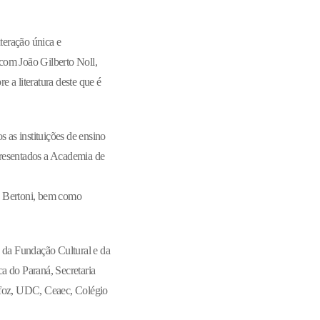
teração única e
com João Gilberto Noll,
e a literatura deste que é
 as instituições de ensino
presentados a Academia de
o Bertoni, bem como
o da Fundação Cultural e da
ca do Paraná, Secretaria
ufoz, UDC, Ceaec, Colégio