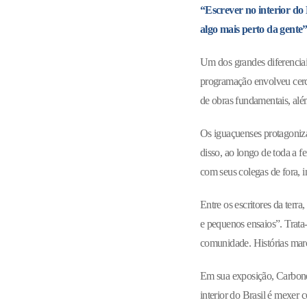
“Escrever no interior do 
algo mais perto da gente
Um dos grandes diferenciais
programação envolveu cerc
de obras fundamentais, além
Os iguaçuenses protagonizar
disso, ao longo de toda a f
com seus colegas de fora, i
Entre os escritores da terr
e pequenos ensaios”. Trata
comunidade. Histórias marca
Em sua exposição, Carboner
interior do Brasil é mexer