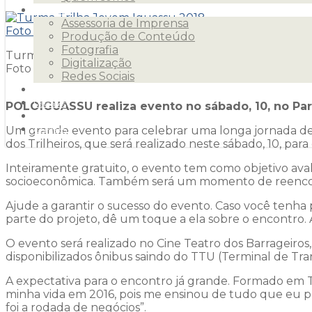
Serviços
Assessoria de Imprensa
Produção de Conteúdo
Fotografia
Turma Trilha Jovem Iguassu 2018 –
Digitalização
Foto Tiago Lino
Redes Sociais
Clientes
Releases
POLOIGUASSU realiza evento no sábado, 10, no Par
Blog
Um grande evento para celebrar uma longa jornada de c
Contato
dos Trilheiros, que será realizado neste sábado, 10, p
Inteiramente gratuito, o evento tem como objetivo aval
socioeconômica. Também será um momento de reencontr
Ajude a garantir o sucesso do evento. Caso você tenha
parte do projeto, dê um toque a ela sobre o encontro. A
O evento será realizado no Cine Teatro dos Barrageiros, 
disponibilizados ônibus saindo do TTU (Terminal de Trans
A expectativa para o encontro já grande. Formado em
minha vida em 2016, pois me ensinou de tudo que eu p
foi a rodada de negócios”.