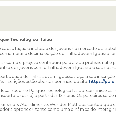
que Tecnológico Itaipu
apacitação e inclusão dos jovens no mercado de trabalh
ara comemorar a décima edição do Trilha Jovem Iguassu, p
iar como o projeto contribuiu para a vida profissional e
o dos jovens com o Trilha Jovem Iguassu e seus parce
 participado do Trilha Jovem Iguassu, faça a sua inscri
s inscrições estão abertas por meio do site:
https://pol
localizado no Parque Tecnológico Itaipu, com início às 14
porte Urbano) a partir das 12 horas. Os parceiros serão r
 Turismo & Atendimento, Wender Matheus contou que o 
oderia aprender, tanto como uma dinâmica de interagir