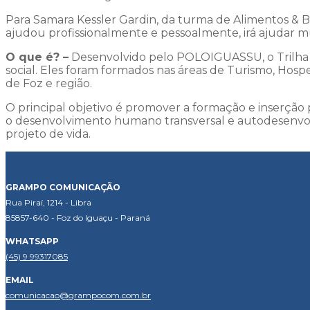
Para Samara Kessler Gardin, da turma de Alimentos & Be
ajudou profissionalmente e pessoalmente, irá ajudar m
O que é? –
Desenvolvido pelo POLOIGUASSU, o Trilha J
social. Eles foram formados nas áreas de Turismo, H
de Foz e região.
O principal objetivo é promover a formação e inserção 
o desenvolvimento humano transversal e autodesenvolv
projeto de vida.
GRAMPO COMUNICAÇÃO
Rua Piraí, 1214 - Libra
85857-640 - Foz do Iguaçu - Paraná
WHATSAPP
(45) 9 99317085
EMAIL
comunicacao@grampocom.com.br