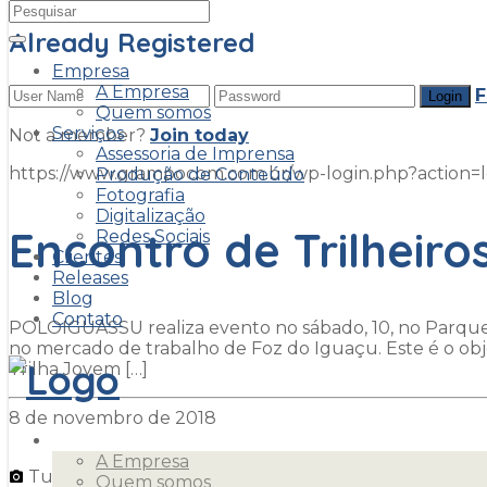
Already Registered
Empresa
A Empresa
F
Quem somos
Serviços
Not a member?
Join today
Assessoria de Imprensa
https://www.grampocom.com.br/wp-login.php?acti
Produção de Conteúdo
Fotografia
Digitalização
Encontro de Trilheiro
Redes Sociais
Clientes
Releases
Blog
Contato
POLOIGUASSU realiza evento no sábado, 10, no Parque 
no mercado de trabalho de Foz do Iguaçu. Este é o obje
Trilha Jovem […]
8 de novembro de 2018
Empresa
A Empresa
Turma Trilha Jovem Iguassu 2018 - Foto Tiago Lino
Quem somos