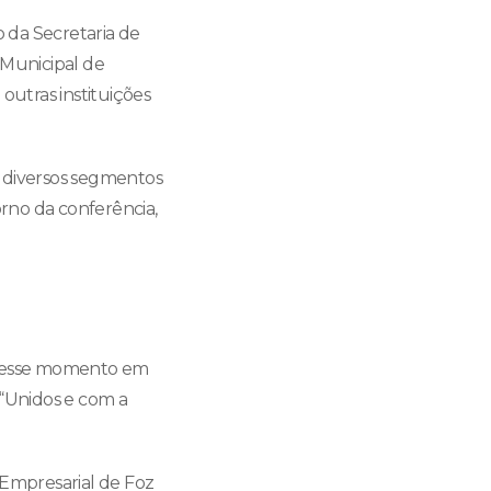
o da Secretaria de
 Municipal de
outras instituições
e diversos segmentos
rno da conferência,
te esse momento em
 “Unidos e com a
 Empresarial de Foz