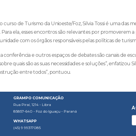
 curso de Turismo da Unioeste/Foz, Silvia Tossi é uma das m
. Para ela, esses encontros são relevantes por promoverem a 
nidade com os órgãos responsáveis pelas políticas de turism
 a conferência e outros espaços de debates são canais de esc
bre quais são as suas necessidades e soluções”, enfatizou S
strução entre todos”, pontuou.
GRAMPO COMUNICAÇÃO
Rua Piraí, 1214 - Libra
A
85857-640 - Foz do Iguaçu - Paraná
WHATSAPP
(45) 9 99317085