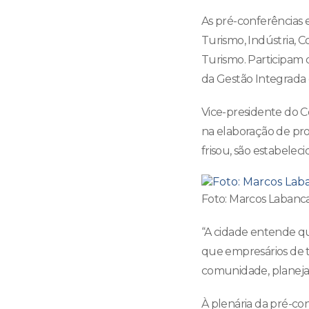
As pré-conferências e
Turismo, Indústria, 
Turismo. Participam d
da Gestão Integrada
Vice-presidente do C
na elaboração de pro
frisou, são estabelec
Foto: Marcos Labanc
“A cidade entende qu
que empresários de t
comunidade, planejam
À plenária da pré-co