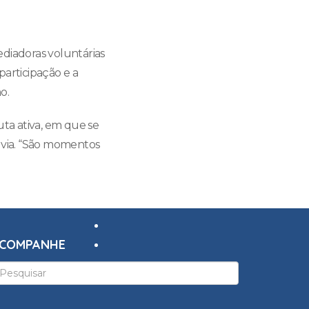
ediadoras voluntárias
participação e a
o.
uta ativa, em que se
ilvia. “São momentos
COMPANHE