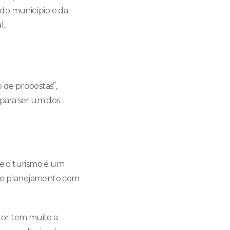
a do município e da
l.
 de propostas”,
para ser um dos
e o turismo é um
e e planejamento com
etor tem muito a