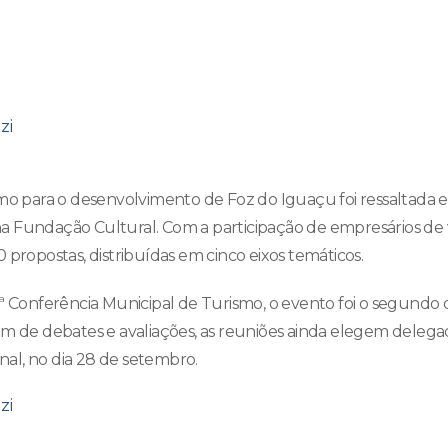
smo para o desenvolvimento de Foz do Iguaçu foi ressaltada
, na Fundação Cultural. Com a participação de empresários de 
 propostas, distribuídas em cinco eixos temáticos.
3ª Conferência Municipal de Turismo, o evento foi o segundo 
ém de debates e avaliações, as reuniões ainda elegem delegad
inal, no dia 28 de setembro.