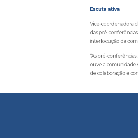
Escuta ativa
Vice-coordenadora do
das pré-conferências
interlocução da comu
“As pré-conferências,
ouve a comunidade so
de colaboração e con