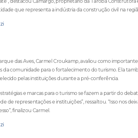
ate”, destacou Camargo, proprietário da Tarobá Construtora 
dade que representa a indústria da construção civil na regiã
Parque das Aves, Carmel Croukamp, avaliou como importantes
s da comunidade para o fortalecimento do turismo. Ela tam
lecido pelas instituições durante a pré-conferência.
estratégias e marcas para o turismo se fazem a partir do deb
 de representações e instituições”, ressaltou. “Isso nos deix
sso”, finalizou Carmel.