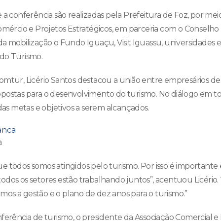
 a conferência são realizadas pela Prefeitura de Foz, por mei
Comércio e Projetos Estratégicos, em parceria com o Conselho
a mobilização o Fundo Iguaçu, Visit Iguassu, universidades e 
 do Turismo.
omtur, Licério Santos destacou a união entre empresários d
postas para o desenvolvimento do turismo. No diálogo em to
idas metas e objetivos a serem alcançados.
a
e todos somos atingidos pelo turismo. Por isso é importan
odos os setores estão trabalhando juntos”, acentuou Licério.
os a gestão e o plano de dez anos para o turismo.”
nferência de turismo, o presidente da Associação Comercial e