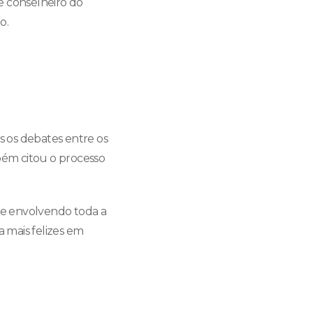
e conselheiro do
o.
 os debates entre os
bém citou o processo
ate envolvendo toda a
a mais felizes em