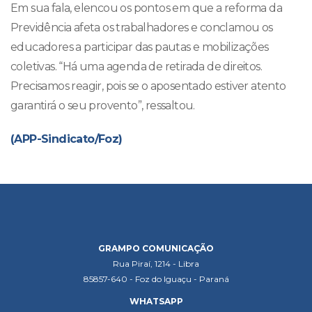
Em sua fala, elencou os pontos em que a reforma da
Previdência afeta os trabalhadores e conclamou os
educadores a participar das pautas e mobilizações
coletivas. “Há uma agenda de retirada de direitos.
Precisamos reagir, pois se o aposentado estiver atento
garantirá o seu provento”, ressaltou.
(APP-Sindicato/Foz)
GRAMPO COMUNICAÇÃO
Rua Piraí, 1214 - Libra
85857-640 - Foz do Iguaçu - Paraná
WHATSAPP