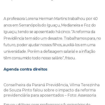
A professora Lorena Herman Martins trabalhou por 40
anos em Serranópolis do Iguaçu, Medianeira e Foz do
Iguaçu, tendo se aposentado há cinco. “A reforma da
Previdência tem sido um desastre. Trabalhamos para, no
futuro, poder ajudar nossos filhos, auxiliá-los em uma
universidade. Porém a defasagem salarial e a inflação
têm consumido todo nosso salário”, frisou.
Agenda contra direitos
Conselheira da Paraná Previdência, Vilma Terezinha
de Souza Pinto falou sobre o impacto da reforma
previdenciária para aposentados – Foto: Assessoria
Em seu diálogo com professores e funcionários de