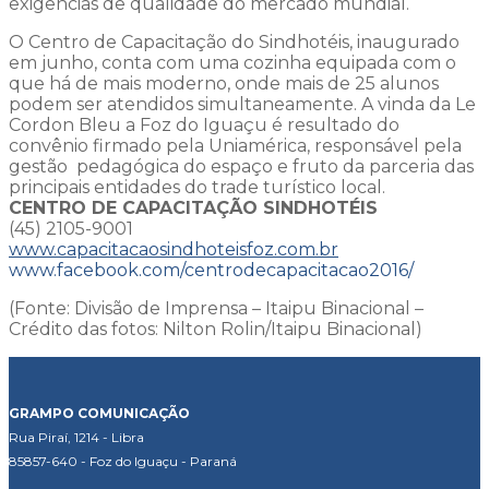
exigências de qualidade do mercado mundial.
O Centro de Capacitação do Sindhotéis, inaugurado
em junho, conta com uma cozinha equipada com o
que há de mais moderno, onde mais de 25 alunos
podem ser atendidos simultaneamente. A vinda da Le
Cordon Bleu a Foz do Iguaçu é resultado do
convênio firmado pela Uniamérica, responsável pela
gestão pedagógica do espaço e fruto da parceria das
principais entidades do trade turístico local.
CENTRO DE CAPACITAÇÃO SINDHOTÉIS
(45) 2105-9001
www.capacitacaosindhoteisfoz.com.br
www.facebook.com/centrodecapacitacao2016/
(Fonte: Divisão de Imprensa – Itaipu Binacional –
Crédito das fotos: Nilton Rolin/Itaipu Binacional)
GRAMPO COMUNICAÇÃO
Rua Piraí, 1214 - Libra
85857-640 - Foz do Iguaçu - Paraná