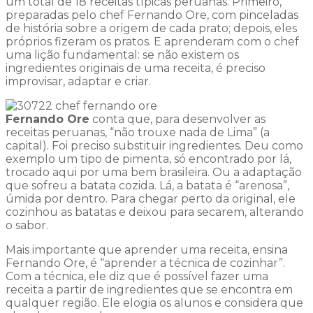
um total de 18 receitas típicas peruanas. Primeiro,
preparadas pelo chef Fernando Ore, com pinceladas
de história sobre a origem de cada prato; depois, eles
próprios fizeram os pratos. E aprenderam com o chef
uma lição fundamental: se não existem os
ingredientes originais de uma receita, é preciso
improvisar, adaptar e criar.
Fernando Ore
conta que, para desenvolver as
receitas peruanas, “não trouxe nada de Lima” (a
capital). Foi preciso substituir ingredientes. Deu como
exemplo um tipo de pimenta, só encontrado por lá,
trocado aqui por uma bem brasileira. Ou a adaptação
que sofreu a batata cozida. Lá, a batata é “arenosa”,
úmida por dentro. Para chegar perto da original, ele
cozinhou as batatas e deixou para secarem, alterando
o sabor.
Mais importante que aprender uma receita, ensina
Fernando Ore, é “aprender a técnica de cozinhar”.
Com a técnica, ele diz que é possível fazer uma
receita a partir de ingredientes que se encontra em
qualquer região. Ele elogia os alunos e considera que