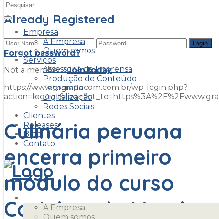
Already Registered
Empresa
A Empresa
Quem somos
Forgot password?
Serviços
Assessoria de Imprensa
Not a member?
Join today
Produção de Conteúdo
https://www.grampocom.com.br/wp-login.php?
Fotografia
action=logout&redirect_to=https%3A%2F%2Fwww.g
Digitalização
Redes Sociais
Clientes
Culinária peruana
Releases
Blog
Contato
encerra primeiro
módulo do curso
Empresa
Cozinhas do Mundo
A Empresa
Quem somos