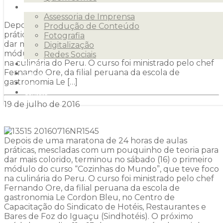
Serviços
Assessoria de Imprensa
Depois de uma maratona de 24 horas de aulas
Produção de Conteúdo
práticas, mescladas com um pouquinho de teoria para
Fotografia
dar mais colorido, terminou no sábado (16) o primeiro
Digitalização
módulo do curso “Cozinhas do Mundo”, que teve foco
Redes Sociais
na culinária do Peru. O curso foi ministrado pelo chef
Clientes
Fernando Ore, da filial peruana da escola de
Releases
gastronomia Le […]
Blog
Contato
19 de julho de 2016
Depois de uma maratona de 24 horas de aulas
práticas, mescladas com um pouquinho de teoria para
dar mais colorido, terminou no sábado (16) o primeiro
módulo do curso “Cozinhas do Mundo”, que teve foco
na culinária do Peru. O curso foi ministrado pelo chef
Fernando Ore, da filial peruana da escola de
gastronomia Le Cordon Bleu, no Centro de
Capacitação do Sindicato de Hotéis, Restaurantes e
Bares de Foz do Iguaçu (Sindhotéis). O próximo