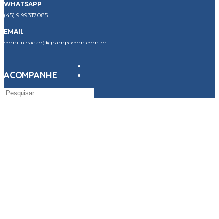
WHATSAPP
(45) 9 99317085
EMAIL
comunicacao@grampocom.com.br
ACOMPANHE