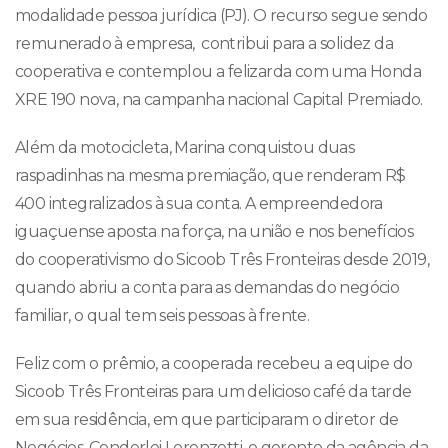
modalidade pessoa jurídica (PJ). O recurso segue sendo
remunerado à empresa, contribui para a solidez da
cooperativa e contemplou a felizarda com uma Honda
XRE 190 nova, na campanha nacional Capital Premiado.
Além da motocicleta, Marina conquistou duas
raspadinhas na mesma premiação, que renderam R$
400 integralizados à sua conta. A empreendedora
iguaçuense aposta na força, na união e nos benefícios
do cooperativismo do Sicoob Três Fronteiras desde 2019,
quando abriu a conta para as demandas do negócio
familiar, o qual tem seis pessoas à frente.
Feliz com o prêmio, a cooperada recebeu a equipe do
Sicoob Três Fronteiras para um delicioso café da tarde
em sua residência, em que participaram o diretor de
Negócios, Conderlei Lorenzetti, o gerente da agência da