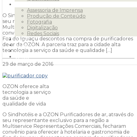
Serviços
Assessoria de Imprensa
O Sindhotéis e a OZON Purificadores de ar, através do
Produção de Conteúdo
seu representante exclusivo para a região a
Fotografia
Multiservice Representações Comerciais, fecharam
Digitalização
convênio para oferecer à hotelaria e gastronomia de
Redes Sociais
Foz do Iguaçu descontos na compra de purificadores
Clientes
de ar da OZON. A parceria traz para a cidade alta
Releases
tecnologia a serviço da saúde e qualidade […]
Blog
Contato
29 de março de 2016
OZON oferece alta
tecnologia a serviço
da saúde e
qualidade de vida
O Sindhotéis e a OZON Purificadores de ar, através do
seu representante exclusivo para a região a
Multiservice Representações Comerciais, fecharam
convênio para oferecer à hotelaria e gastronomia de