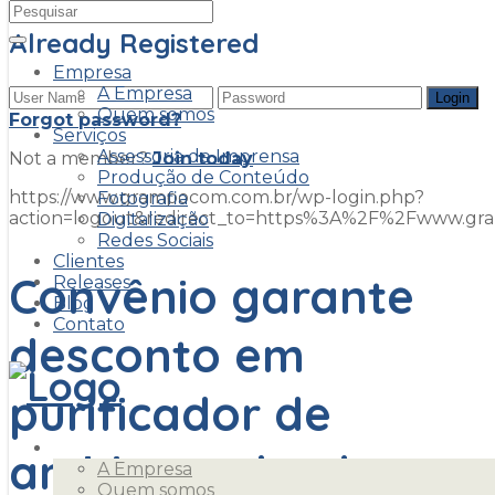
Already Registered
Empresa
A Empresa
Quem somos
Forgot password?
Serviços
Assessoria de Imprensa
Not a member?
Join today
Produção de Conteúdo
https://www.grampocom.com.br/wp-login.php?
Fotografia
action=logout&redirect_to=https%3A%2F%2Fwww.g
Digitalização
Redes Sociais
Clientes
Convênio garante
Releases
Blog
Contato
desconto em
purificador de
Empresa
ambiente de alta
A Empresa
Quem somos