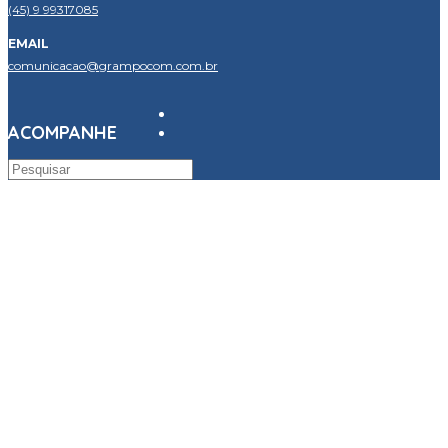
(45) 9 99317085
EMAIL
comunicacao@grampocom.com.br
ACOMPANHE