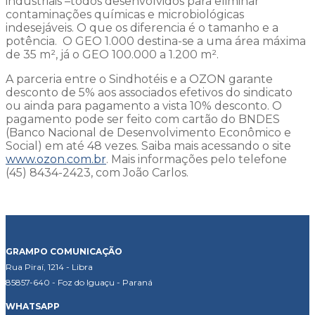
industriais –todos desenvolvidos para eliminar
contaminações químicas e microbiológicas
indesejáveis. O que os diferencia é o tamanho e a
potência. O GEO 1.000 destina-se a uma área máxima
de 35 m², já o GEO 100.000 a 1.200 m².
A parceria entre o Sindhotéis e a OZON garante
desconto de 5% aos associados efetivos do sindicato
ou ainda para pagamento a vista 10% desconto. O
pagamento pode ser feito com cartão do BNDES
(Banco Nacional de Desenvolvimento Econômico e
Social) em até 48 vezes. Saiba mais acessando o site
www.ozon.com.br
. Mais informações pelo telefone
(45) 8434-2423, com João Carlos.
GRAMPO COMUNICAÇÃO
Rua Piraí, 1214 - Libra
85857-640 - Foz do Iguaçu - Paraná
WHATSAPP