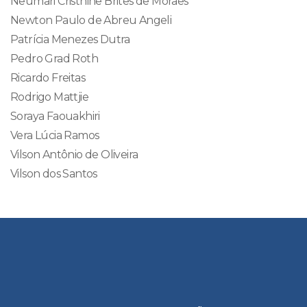
Neumari Cristhine Brites de Moraes
Newton Paulo de Abreu Angeli
Patrícia Menezes Dutra
Pedro Grad Roth
Ricardo Freitas
Rodrigo Mattjie
Soraya Faouakhiri
Vera Lúcia Ramos
Vilson Antônio de Oliveira
Vilson dos Santos