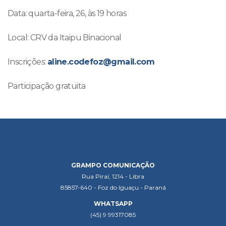
Data: quarta-feira, 26, às 19 horas
Local: CRV da Itaipu Binacional
Inscrições:
aline.codefoz@gmail.com
Participação gratuita
GRAMPO COMUNICAÇÃO
Rua Piraí, 1214 - Libra
85857-640 - Foz do Iguaçu - Paraná
WHATSAPP
(45) 9 99317085