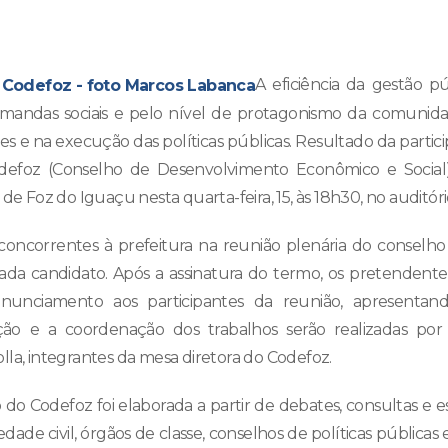
A eficiência da gestão p
mandas sociais e pelo nível de protagonismo da comunida
es e na execução das políticas públicas. Resultado da partici
efoz (Conselho de Desenvolvimento Econômico e Social) 
 de Foz do Iguaçu nesta quarta-feira, 15, às 18h30, no auditóri
concorrentes à prefeitura na reunião plenária do conselho
ada candidato. Após a assinatura do termo, os pretendente
onunciamento aos participantes da reunião, apresentando
ção e a coordenação dos trabalhos serão realizadas po
lla, integrantes da mesa diretora do Codefoz.
do Codefoz foi elaborada a partir de debates, consultas e e
dade civil, órgãos de classe, conselhos de políticas públicas