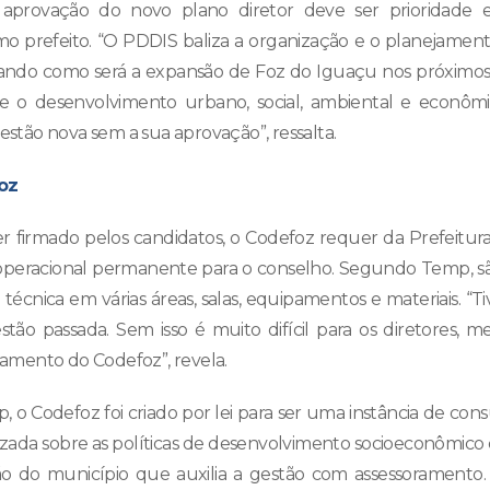
aprovação do novo plano diretor deve ser prioridade 
imo prefeito. “O PDDIS baliza a organização e o planejamen
ando como será a expansão de Foz do Iguaçu nos próximos
e o desenvolvimento urbano, social, ambiental e econôm
gestão nova sem a sua aprovação”, ressalta.
oz
r firmado pelos candidatos, o Codefoz requer da Prefeitur
 operacional permanente para o conselho. Segundo Temp, são
 técnica em várias áreas, salas, equipamentos e materiais. “
ão passada. Sem isso é muito difícil para os diretores, m
mento do Codefoz”, revela.
o Codefoz foi criado por lei para ser uma instância de cons
nizada sobre as políticas de desenvolvimento socioeconômico
 do município que auxilia a gestão com assessoramento.