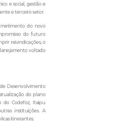
o e social, gestão e
iente e terceiro setor.
rometimento do novo
compromisso do futuro
rir reivindicações, o
planejamento voltado
r de Desenvolvimento
atualização do plano
o do Codefoz, Itaipu
tras instituições. A
cas itinerantes.