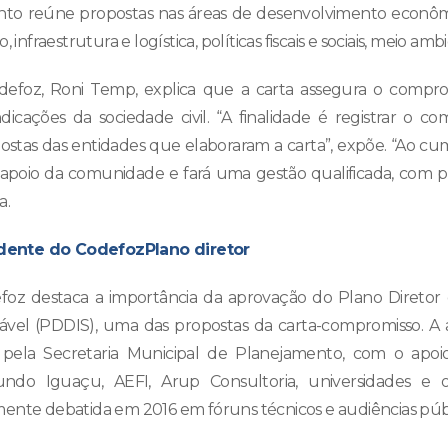
o reúne propostas nas áreas de desenvolvimento econômic
 infraestrutura e logística, políticas fiscais e sociais, meio amb
defoz, Roni Temp, explica que a carta assegura o comp
dicações da sociedade civil. “A finalidade é registrar o 
ostas das entidades que elaboraram a carta”, expõe. “Ao cump
o apoio da comunidade e fará uma gestão qualificada, com 
a.
Plano diretor
foz destaca a importância da aprovação do Plano Direto
ável (PDDIS), uma das propostas da carta-compromisso. A 
da pela Secretaria Municipal de Planejamento, com o apoi
Fundo Iguaçu, AEFI, Arup Consultoria, universidades e ou
ente debatida em 2016 em fóruns técnicos e audiências públi