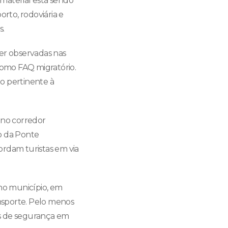
 material está sendo
orto, rodoviária e
s.
ser observadas nas
como FAQ migratório.
o pertinente à
 no corredor
ão da Ponte
ordam turistas em via
 no município, em
ansporte. Pelo menos
es de segurança em