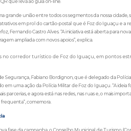
 QR que leva ao guia on-line.
 grande união entre todos os segmentos da nossa cidade, s
atrativos em prol do cartão-postal que é Foz do Iguaçu e a regi
oz, Fernando Castro Alves. “A iniciativa está aberta para nova
iragem ampliada com novos apoios”, explica.
 no corredor turístico de Foz do Iguaçu, em pontos estr
e Segurança, Fabiano Bordignon, que é delegado da Polícia
ado em uma ação da Polícia Militar de Foz do Iguaçu. “A ideia f
 parcerias, e agora está nas redes, nas ruas e, o mais import
a frequenta”, comemora.
ia
va fase da campanha, o Conselho Municipal de Turismo (Com