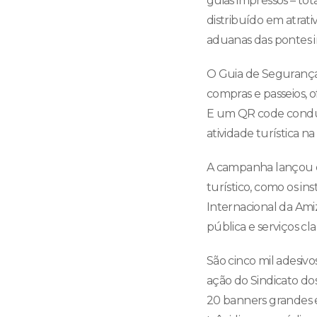
guias impressos – tot
distribuído em atrati
aduanas das pontes in
O Guia de Segurança 
compras e passeios, 
E um QR code conduz 
atividade turística na
A campanha lançou q
turístico, como os in
Internacional da Ami
pública e serviços c
São cinco mil adesiv
ação do Sindicato dos
20 banners grandes e