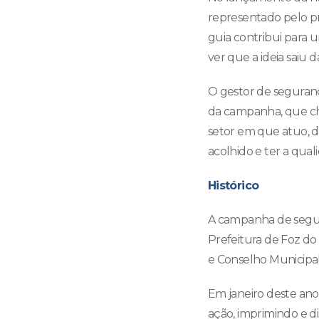
representado pelo pr
guia contribui para u
ver que a ideia saiu da
O gestor de seguranç
da campanha, que ch
setor em que atuo, d
acolhido e ter a qua
Histórico
A campanha de segur
Prefeitura de Foz do 
e Conselho Municipal
Em janeiro deste ano,
ação, imprimindo e d