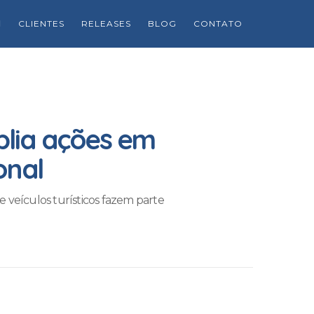
CLIENTES
RELEASES
BLOG
CONTATO
lia ações em
onal
e veículos turísticos fazem parte