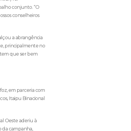
balho conjunto. “O
nossos conselheiros
alçou a abrangência
e, principalmente no
ta tem que ser bem
foz, em parceria com
os, Itaipu Binacional
nal Oeste aderiu à
ção da campanha,