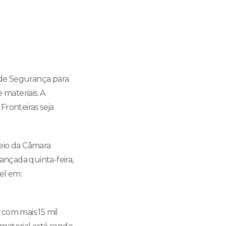
a de Segurança para
 materiais. A
 Fronteiras seja
meio da Câmara
ançada quinta-feira,
el em:
 com mais 15 mil