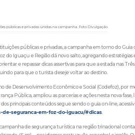
ições públicas e privadas unidas na campanha. Foto Divulgação
nstituições públicas e privadas, a campanha em torno do Gui
oz do Iguaçu e Região dá novo salto, agregando estratégias e
orientar e repassar dicas assertivas para que a estada nas Três
uindo para que o turista deseje voltar ao destino.
elho de Desenvolvimento Econômico e Social (Codefoz), por 
ança Pública, ampliou as parcerias e ações nesta nova fase, l
dos principais conteúdos segue sendo o guia on-line, acessív
as-de-seguranca-em-foz-do-iguacu/#dicas
.
campanha de segurança turística na região trinacional conta