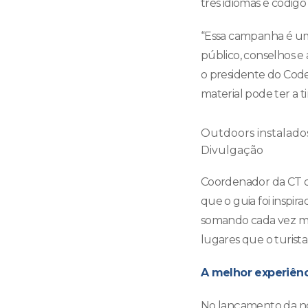
três idiomas e código
“Essa campanha é uma
público, conselhos e 
o presidente do Codef
material pode ter a t
Outdoors instalados
Divulgação
Coordenador da CT d
que o guia foi inspir
somando cada vez mais
lugares que o turist
A melhor experiênc
No lançamento da no