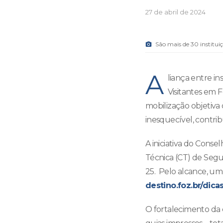
27 de abril de 2024
São mais de 30 institu
A
liança entre i
Visitantes em F
mobilização objetiva 
inesquecível, contrib
A iniciativa do Cons
Técnica (CT) de Segur
25. Pelo alcance, um 
destino.foz.br/dic
O fortalecimento da 