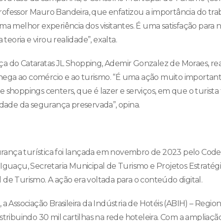
ofessor Mauro Bandeira, que enfatizou a importância do tra
ma melhor experiência dos visitantes. É uma satisfação para 
 teoria e virou realidade”, exalta.
a do Cataratas JL Shopping, Ademir Gonzalez de Moraes, re
ega ao comércio e ao turismo. “É uma ação muito important
e shoppings centers, que é lazer e serviços, em que o turis
lidade da segurança preservada”, opina.
ança turística foi lançada em novembro de 2023 pelo Code
Iguaçu, Secretaria Municipal de Turismo e Projetos Estratégic
 de Turismo. A ação era voltada para o conteúdo digital.
 a Associação Brasileira da Indústria de Hotéis (ABIH) – Regio
istribuindo 30 mil cartilhas na rede hoteleira. Com a amplia