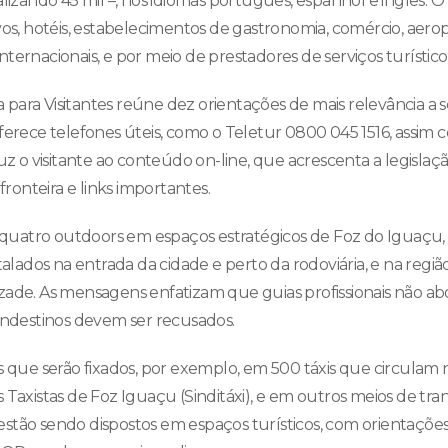
alizando 45 mil –, nos idiomas português, espanhol e inglês. O
vos, hotéis, estabelecimentos de gastronomia, comércio, aerop
ternacionais, e por meio de prestadores de serviços turístico
para Visitantes reúne dez orientações de mais relevância a 
oferece telefones úteis, como o Teletur 0800 045 1516, assim 
o visitante ao conteúdo on-line, que acrescenta a legislaçã
 fronteira e links importantes.
uatro outdoors em espaços estratégicos de Foz do Iguaçu,
stalados na entrada da cidade e perto da rodoviária, e na regi
zade. As mensagens enfatizam que guias profissionais não ab
landestinos devem ser recusados.
os que serão fixados, por exemplo, em 500 táxis que circulam
 Taxistas de Foz Iguaçu (Sinditáxi), e em outros meios de tr
stão sendo dispostos em espaços turísticos, com orientaçõ