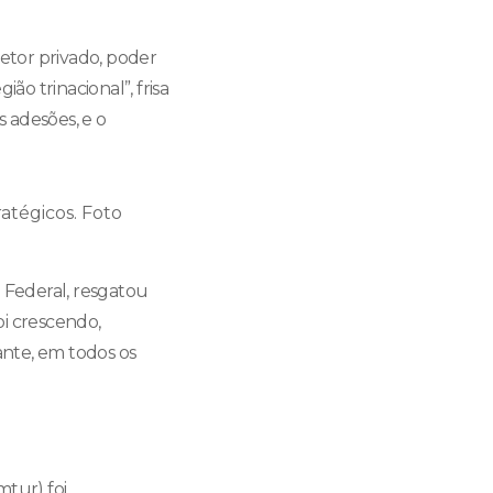
etor privado, poder
ão trinacional”, frisa
s adesões, e o
atégicos. Foto
 Federal, resgatou
oi crescendo,
ante, em todos os
tur) foi