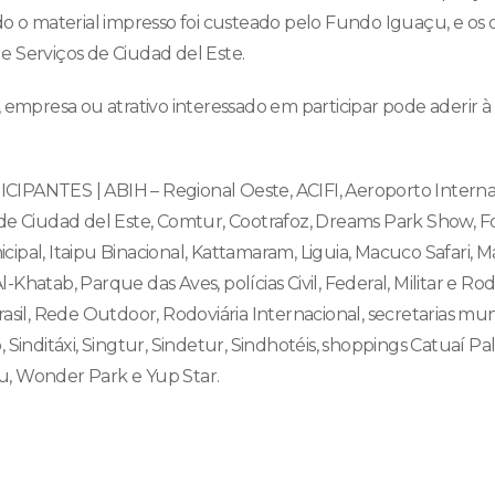
do o material impresso foi custeado pelo Fundo Iguaçu, e os 
 Serviços de Ciudad del Este.
, empresa ou atrativo interessado em participar pode aderir
IPANTES | ABIH – Regional Oeste, ACIFI, Aeroporto Interna
de Ciudad del Este, Comtur, Cootrafoz, Dreams Park Show, F
pal, Itaipu Binacional, Kattamaram, Liguia, Macuco Safari, Ma
Khatab, Parque das Aves, polícias Civil, Federal, Militar e Rod
asil, Rede Outdoor, Rodoviária Internacional, secretarias mu
 Sinditáxi, Singtur, Sindetur, Sindhotéis, shoppings Catuaí Pa
ssu, Wonder Park e Yup Star.