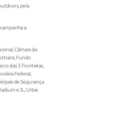
outdoors, pela
 à campanha a
cional, Câmara de
oztrans, Fundo
rco das 3 Fronteiras,
oviária Federal,
nicipais de Segurança
lladium e JL, Urbia