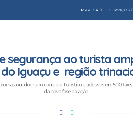
EMPRESA
SERVIÇOS
 segurança ao turista amp
 do Iguaçu e região trinaci
idiomas, outdoors no corredor turístico e adesivos em 500 táxis 
da nova fase da ação.