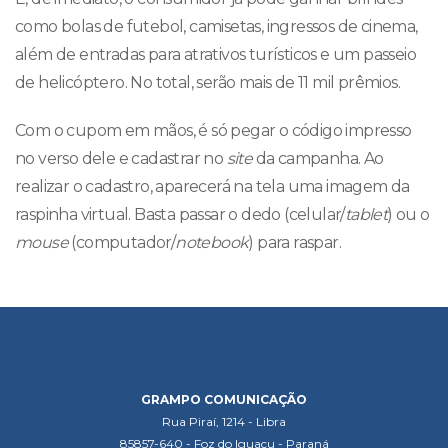
como bolas de futebol, camisetas, ingressos de cinema,
além de entradas para atrativos turísticos e um passeio
de helicóptero. No total, serão mais de 11 mil prêmios.
Com o cupom em mãos, é só pegar o código impresso
no verso dele e cadastrar no
site
da campanha. Ao
realizar o cadastro, aparecerá na tela uma imagem da
raspinha virtual. Basta passar o dedo (celular/
tablet
) ou o
mouse
(computador/
notebook
) para raspar.
GRAMPO COMUNICAÇÃO
Rua Piraí, 1214 - Libra
85857-640 - Foz do Iguaçu - Paraná