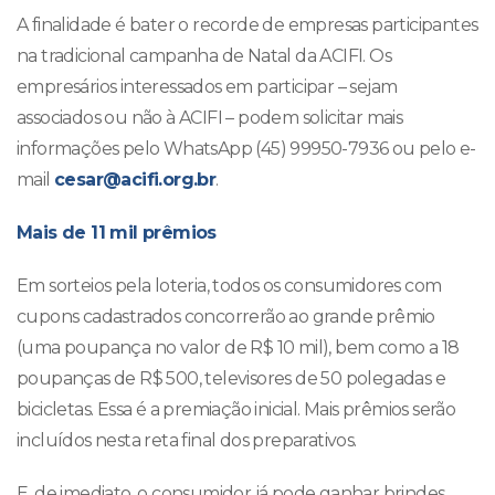
A finalidade é bater o recorde de empresas participantes
na tradicional campanha de Natal da ACIFI. Os
empresários interessados em participar – sejam
associados ou não à ACIFI – podem solicitar mais
informações pelo WhatsApp (45) 99950-7936 ou pelo e-
mail
cesar@acifi.org.br
.
Mais de 11 mil prêmios
Em sorteios pela loteria, todos os consumidores com
cupons cadastrados concorrerão ao grande prêmio
(uma poupança no valor de R$ 10 mil), bem como a 18
poupanças de R$ 500, televisores de 50 polegadas e
bicicletas. Essa é a premiação inicial. Mais prêmios serão
incluídos nesta reta final dos preparativos.
E, de imediato, o consumidor já pode ganhar brindes