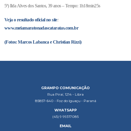
5ª) Ilda Alves dos Santos, 39 anos – Tempo: 1h18min25s
Veja o resultado oficial no
site
:
www.meiamaratonadascataratas.com.br
(Fotos: Marcos Labanca e Christian Rizzi)
GRAMPO COMUNICAÇÃO
Rua Piraí, 1214 - Libra
85857-640 - Foz do Iguaçu - Paraná
WHATSAPP
(45) 9 99317085
EMAIL