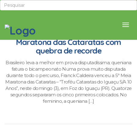
Caldeira e Dorcas vencem 5ª Meia
Maratona das Cataratas com
quebra de recorde
Brasileiro leva a melhor em prova disputadíssima; queniana
fatura o bicampeonato Numa prova muito disputada
durante todo o percurso, Franck Caldeira venceu a 5ª Meia
Maratona das Cataratas – “Troféu Cataratas do Iguaçu S/A 10
Anos”, neste domingo (3), em Foz do Iguaçu (PR). Quatorze
segundos separaram os cinco primeiros colocados. No
feminino, a queniana […]