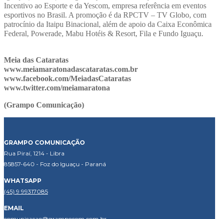
Incentivo ao Esporte e da Yescom, empresa referência em eventos
esportivos no Brasil. A promoção é da RPCTV – TV Globo, com
patrocínio da Itaipu Binacional, além de apoio da Caixa Econômica
Federal, Powerade, Mabu Hotéis & Resort, Fila e Fundo Iguaçu.
Meia das Cataratas
www.meiamaratonadascataratas.com.br
www.facebook.com/MeiadasCataratas
www.twitter.com/meiamaratona
(Grampo Comunicação)
GRAMPO COMUNICAÇÃO
Rua Piraí, 1214 - Libra
85857-640 - Foz do Iguaçu - Paraná
WHATSAPP
(45) 9 99317085
EMAIL
comunicacao@grampocom.com.br