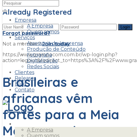
Already Registered
Empresa
A Empresa
Quem somos
Forgot password?
Serviços
Assessoria de Imprensa
Not a member?
Join today
Produção de Conteúdo
https://www.grampocom.com.br/wp-login.php?
Fotografia
action=logout&redirect_to=https%3A%2F%2Fwww.g
Digitalização
Redes Sociais
Clientes
Brasileiras e
Releases
Blog
Contato
africanas vêm
fortes para a Meia
Empresa
Maratona das
A Empresa
Quem somos