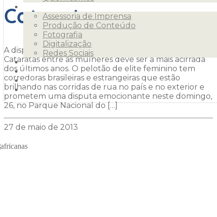
Cataratas
Serviços
Assessoria de Imprensa
Produção de Conteúdo
Fotografia
Digitalização
A disputa pelo título da 7ª Meia Maratona das
Redes Sociais
Cataratas entre as mulheres deve ser a mais acirrada
Clientes
dos últimos anos. O pelotão de elite feminino tem
Releases
corredoras brasileiras e estrangeiras que estão
Blog
brilhando nas corridas de rua no país e no exterior e
Contato
prometem uma disputa emocionante neste domingo,
26, no Parque Nacional do […]
27 de maio de 2013