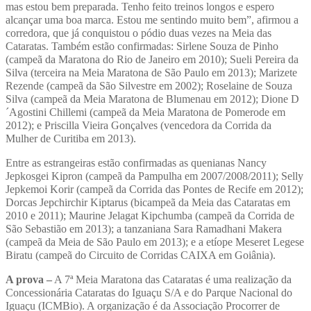
mas estou bem preparada. Tenho feito treinos longos e espero
alcançar uma boa marca. Estou me sentindo muito bem”, afirmou a
corredora, que já conquistou o pódio duas vezes na Meia das
Cataratas. Também estão confirmadas: Sirlene Souza de Pinho
(campeã da Maratona do Rio de Janeiro em 2010); Sueli Pereira da
Silva (terceira na Meia Maratona de São Paulo em 2013); Marizete
Rezende (campeã da São Silvestre em 2002); Roselaine de Souza
Silva (campeã da Meia Maratona de Blumenau em 2012); Dione D
´Agostini Chillemi (campeã da Meia Maratona de Pomerode em
2012); e Priscilla Vieira Gonçalves (vencedora da Corrida da
Mulher de Curitiba em 2013).
Entre as estrangeiras estão confirmadas as quenianas Nancy
Jepkosgei Kipron (campeã da Pampulha em 2007/2008/2011); Selly
Jepkemoi Korir (campeã da Corrida das Pontes de Recife em 2012);
Dorcas Jepchirchir Kiptarus (bicampeã da Meia das Cataratas em
2010 e 2011); Maurine Jelagat Kipchumba (campeã da Corrida de
São Sebastião em 2013); a tanzaniana Sara Ramadhani Makera
(campeã da Meia de São Paulo em 2013); e a etíope Meseret Legese
Biratu (campeã do Circuito de Corridas CAIXA em Goiânia).
A prova –
A 7ª Meia Maratona das Cataratas é uma realização da
Concessionária Cataratas do Iguaçu S/A e do Parque Nacional do
Iguaçu (ICMBio). A organização é da Associação Procorrer de