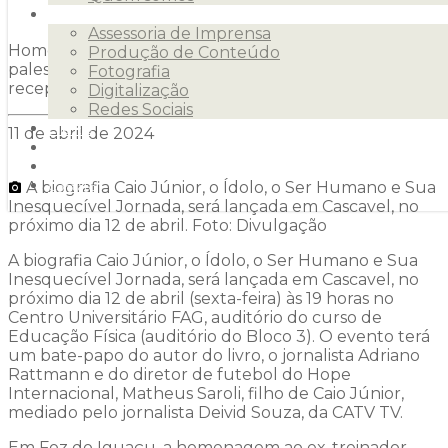
Serviços
Assessoria de Imprensa
Homenagem ao ex-treinador acontecerá com uma
Produção de Conteúdo
palestra proferida pelo autor no auditório do
Fotografia
receptivo da Itaipu Binacional.
Digitalização
Redes Sociais
Clientes
11 de abril de 2024
Releases
Blog
A biografia Caio Júnior, o Ídolo, o Ser Humano e Sua
Contato
Inesquecível Jornada, será lançada em Cascavel, no
próximo dia 12 de abril. Foto: Divulgação
A biografia Caio Júnior, o Ídolo, o Ser Humano e Sua
Inesquecível Jornada, será lançada em Cascavel, no
próximo dia 12 de abril (sexta-feira) às 19 horas no
Centro Universitário FAG, auditório do curso de
Educação Física (auditório do Bloco 3). O evento terá
um bate-papo do autor do livro, o jornalista Adriano
Rattmann e do diretor de futebol do Hope
Internacional, Matheus Saroli, filho de Caio Júnior,
mediado pelo jornalista Deivid Souza, da CATV TV.
Em Foz do Iguaçu, a homenagem ao ex-treinador