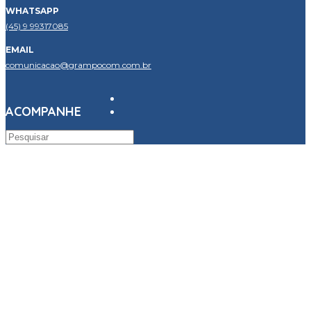
WHATSAPP
(45) 9 99317085
EMAIL
comunicacao@grampocom.com.br
ACOMPANHE