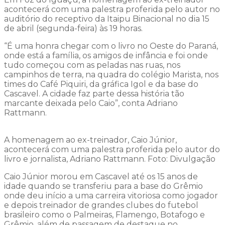
acontecerá com uma palestra proferida pelo autor no
auditório do receptivo da Itaipu Binacional no dia 15
de abril (segunda-feira) às 19 horas.
“É uma honra chegar com o livro no Oeste do Paraná,
onde está a família, os amigos de infância e foi onde
tudo começou com as peladas nas ruas, nos
campinhos de terra, na quadra do colégio Marista, nos
times do Café Piquiri, da gráfica Igol e da base do
Cascavel. A cidade faz parte dessa história tão
marcante deixada pelo Caio”, conta Adriano
Rattmann.
A homenagem ao ex-treinador, Caio Júnior,
acontecerá com uma palestra proferida pelo autor do
livro e jornalista, Adriano Rattmann. Foto: Divulgação
Caio Júnior morou em Cascavel até os 15 anos de
idade quando se transferiu para a base do Grêmio
onde deu início a uma carreira vitoriosa como jogador
e depois treinador de grandes clubes do futebol
brasileiro como o Palmeiras, Flamengo, Botafogo e
Grêmio, além de passagem de destaque no