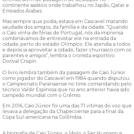
continente asiático onde trabalhou no Japão, Qatar e
Emirados Árabes.
Mas sempre que podia, estava em Cascavel matando
saudade dos amigos, da família e da cidade. “Quando
o Caio vinha de férias de Portugal, nós da imprensa
combinávamos de entrevistar ele na entrada da
cidade, perto do estádio Olímpico. Ele atendia a todos
e depois ia aproveitar a cidade, fazer churrasco com os
parentes e amigos”, lembra o cronista esportivo
Dorival Crispin.
O livro lembra também da passagem de Caio Júnior
como jogador do Cascavel em 1984 quando disputou
o Campeonato Paranaense no time comandando pelo
técnico Valdir Espinosa que no ano anterior havia sido
campeão mundial com o Grêmio.
Em 2016, Caio Júnior foi uma das 71 vítimas do voo que
levava a delegação da Chapecoense para a final da
Copa Sul-americana na Colômbia.
A biografia de Caio Júnior, o Ídolo, o Ser Humano e