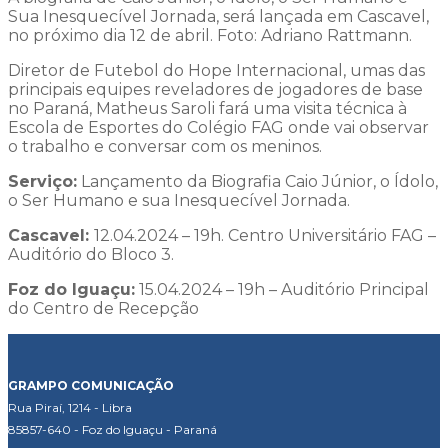
Sua Inesquecível Jornada, será lançada em Cascavel,
no próximo dia 12 de abril. Foto: Adriano Rattmann.
Diretor de Futebol do Hope Internacional, umas das
principais equipes reveladores de jogadores de base
no Paraná, Matheus Saroli fará uma visita técnica à
Escola de Esportes do Colégio FAG onde vai observar
o trabalho e conversar com os meninos.
Serviço:
Lançamento da Biografia Caio Júnior, o Ídolo,
o Ser Humano e sua Inesquecível Jornada.
Cascavel:
12.04.2024 – 19h. Centro Universitário FAG –
Auditório do Bloco 3.
Foz do Iguaçu:
15.04.2024 – 19h – Auditório Principal
do Centro de Recepção
GRAMPO COMUNICAÇÃO
Rua Piraí, 1214 - Libra
85857-640 - Foz do Iguaçu - Paraná