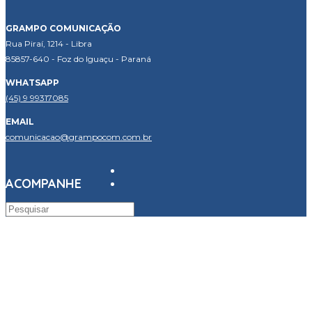
GRAMPO COMUNICAÇÃO
Rua Piraí, 1214 - Libra
85857-640 - Foz do Iguaçu - Paraná
WHATSAPP
(45) 9 99317085
EMAIL
comunicacao@grampocom.com.br
ACOMPANHE