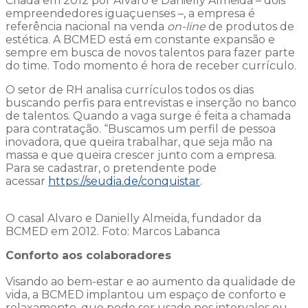
Criada em 2012 por Alvaro e Danielly Almeida – dois
empreendedores iguaçuenses –, a empresa é
referência nacional na venda
on-line
de produtos de
estética. A BCMED está em constante expansão e
sempre em busca de novos talentos para fazer parte
do time. Todo momento é hora de receber currículo.
O setor de RH analisa currículos todos os dias
buscando perfis para entrevistas e inserção no banco
de talentos. Quando a vaga surge é feita a chamada
para contratação. “Buscamos um perfil de pessoa
inovadora, que queira trabalhar, que seja mão na
massa e que queira crescer junto com a empresa.
Para se cadastrar, o pretendente pode
acessar
https://seudia.de/conquistar
.
O casal Alvaro e Danielly Almeida, fundador da
BCMED em 2012. Foto: Marcos Labanca
Conforto aos colaboradores
Visando ao bem-estar e ao aumento da qualidade de
vida, a BCMED implantou um espaço de conforto e
relaxamento, que pode ser usado nos intervalos ou