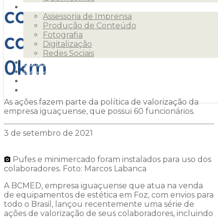
concorrem a um
Serviços
Assessoria de Imprensa
Produção de Conteúdo
carro e uma moto
Fotografia
Digitalização
Redes Sociais
0km
Clientes
Releases
Blog
Contato
As ações fazem parte da política de valorização da
empresa iguaçuense, que possui 60 funcionários.
3 de setembro de 2021
Pufes e minimercado foram instalados para uso dos
colaboradores. Foto: Marcos Labanca
A BCMED, empresa iguaçuense que atua na venda
de equipamentos de estética em Foz, com envios para
todo o Brasil, lançou recentemente uma série de
ações de valorização de seus colaboradores, incluindo