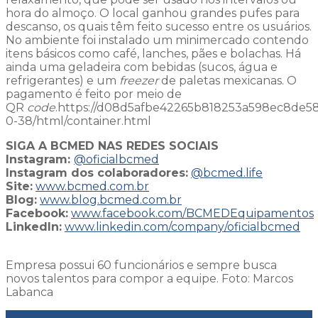
hora do almoço. O local ganhou grandes pufes para
descanso, os quais têm feito sucesso entre os usuários.
No ambiente foi instalado um minimercado contendo
itens básicos como café, lanches, pães e bolachas. Há
ainda uma geladeira com bebidas (sucos, água e
refrigerantes) e um
freezer
de paletas mexicanas. O
pagamento é feito por meio de
QR
code
.https://d08d5afbe42265b818253a598ec8de58.
0-38/html/container.html
SIGA A BCMED NAS REDES SOCIAIS
Instagram:
@oficialbcmed
Instagram dos colaboradores:
@bcmed.life
Site:
www.bcmed.com.br
Blog:
www.blog.bcmed.com.br
Facebook:
www.facebook.com/BCMEDEquipamentos
LinkedIn:
www.linkedin.com/company/oficialbcmed
Empresa possui 60 funcionários e sempre busca
novos talentos para compor a equipe. Foto: Marcos
Labanca