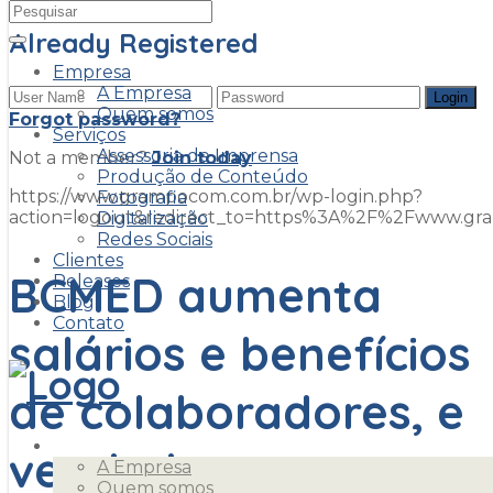
Already Registered
Empresa
A Empresa
Quem somos
Forgot password?
Serviços
Assessoria de Imprensa
Not a member?
Join today
Produção de Conteúdo
https://www.grampocom.com.br/wp-login.php?
Fotografia
action=logout&redirect_to=https%3A%2F%2Fwww.g
Digitalização
Redes Sociais
Clientes
BCMED aumenta
Releases
Blog
Contato
salários e benefícios
de colaboradores, e
Empresa
vendedores
A Empresa
Quem somos