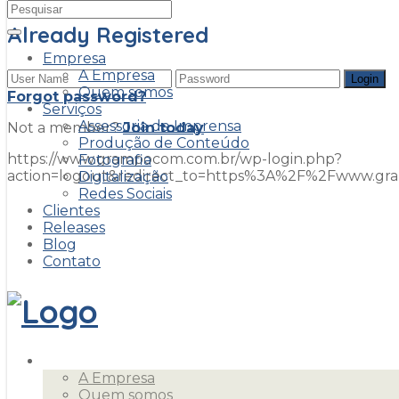
Already Registered
Empresa
A Empresa
Quem somos
Forgot password?
Serviços
Assessoria de Imprensa
Not a member?
Join today
Produção de Conteúdo
https://www.grampocom.com.br/wp-login.php?
Fotografia
action=logout&redirect_to=https%3A%2F%2Fwww.g
Digitalização
Redes Sociais
Clientes
Comitiva de Foz irá a
Releases
Blog
Contato
Brasília pela
construção da
Empresa
Perimetral Leste
A Empresa
Quem somos