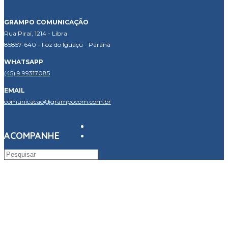
GRAMPO COMUNICAÇÃO
Rua Piraí, 1214 - Libra
85857-640 - Foz do Iguaçu - Paraná
WHATSAPP
(45) 9 99317085
EMAIL
comunicacao@grampocom.com.br
ACOMPANHE