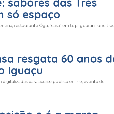
: sabores das Três
m só espaço
entina, restaurante Óga, “casa” em tupi-guarani, une trad
sa resgata 60 anos d
do Iguaçu
m digitalizadas para acesso público online; evento de