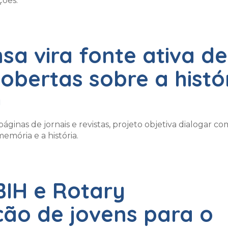
ções.
a vira fonte ativa de
obertas sobre a histó
u
áginas de jornais e revistas, projeto objetiva dialogar co
emória e a história.
BIH e Rotary
ção de jovens para o