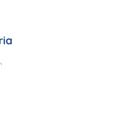
ria
m