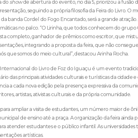
a do
show
de abertura do evento, no dia 5, priorizou a fusão de
sentação, seguindo a própria filosofia da Feira do Livro. O m
íder da banda Cordel do Fogo Encantado, será a grande atração. 
rmáticas no palco. “O Lirinha, que todos conhecem do grupo
sta completo, ganhador de prêmios como escritor, que mistura
entações, integrando a proposta da feira, que não consegue 
 nós que somos do meio cultural”, destacou Arinha Rocha.
 Internacional do Livro de Foz do Iguaçu é um evento tradici
io das principais atividades culturais e turísticas da cidade e
cia a cada nova edição pela presença expressiva da comunid
ores, artistas, ativistas culturais e da própria comunidade.
 para ampliar a visita de estudantes, um número maior de ôni
nicipal de ensino até a praça. A organização da feira ainda 
ara atender estudantes e o público infantil. As universidade
ntações artísticas.