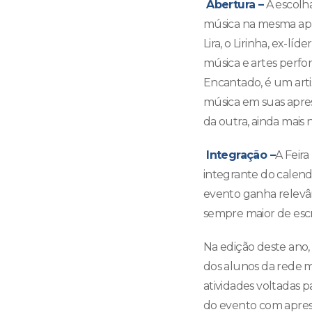
Abertura –
A escolh
música na mesma apre
Lira, o Lirinha, ex-l
música e artes perfo
Encantado, é um arti
música em suas apres
da outra, ainda mais
Integração –
A Feira
integrante do calendár
evento ganha relevân
sempre maior de escrit
Na edição deste ano,
dos alunos da rede mu
atividades voltadas p
do evento com aprese