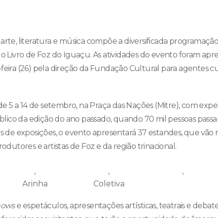
arte, literatura e música compõe a diversificada programação 
do Livro de Foz do Iguaçu. As atividades do evento foram ap
feira (26) pela direção da Fundação Cultural para agentes cult
a de 5 a 14 de setembro, na Praça das Nações (Mitre), com ex
ico da edição do ano passado, quando 70 mil pessoas passa
is de exposições, o evento apresentará 37 estandes, que vão re
rodutores e artistas de Foz e da região trinacional.
Arinha
Coletiva
hows
e espetáculos, apresentações artísticas, teatrais e deba