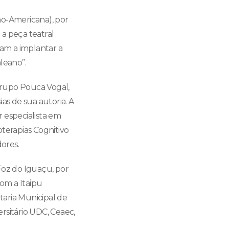
no-Americana), por
a peça teatral
am a implantar a
aleano”.
grupo Pouca Vogal,
s de sua autoria. A
 especialista em
oterapias Cognitivo
ores.
 Foz do Iguaçu, por
om a Itaipu
etaria Municipal de
ersitário UDC, Ceaec,