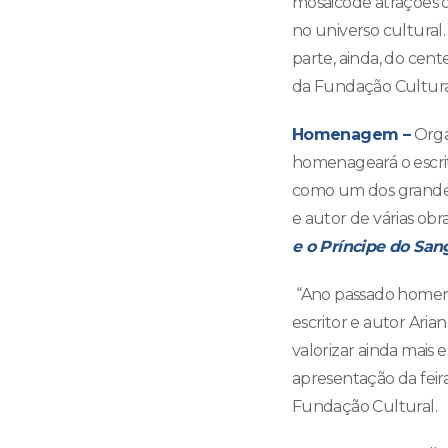
mosaicode atrações of
no universo cultural. 
parte, ainda, do cent
da Fundação Cultural
Homenagem –
Orga
homenageará o escrit
como um dos grandes 
e autor de várias obr
e o Príncipe do San
“Ano passado homena
escritor e autor Ari
valorizar ainda mais 
apresentação da feir
Fundação Cultural.