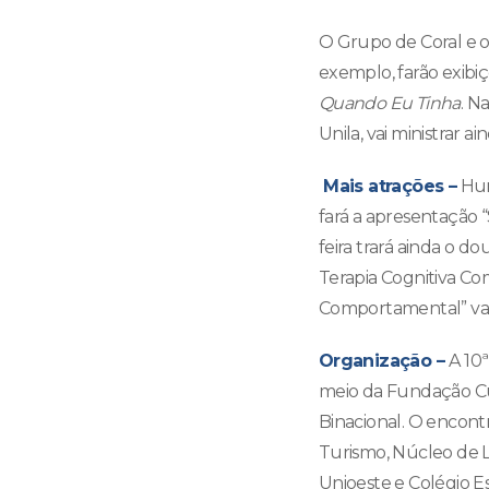
O Grupo de Coral e o
exemplo, farão exibi
Quando Eu Tinha
. N
Unila, vai ministrar a
Mais atrações
–
Hum
fará a apresentação 
feira trará ainda o 
Terapia Cognitiva Co
Comportamental” vai 
Organização –
A 10
meio da Fundação Cul
Binacional. O encontr
Turismo, Núcleo de Li
Unioeste e Colégio E