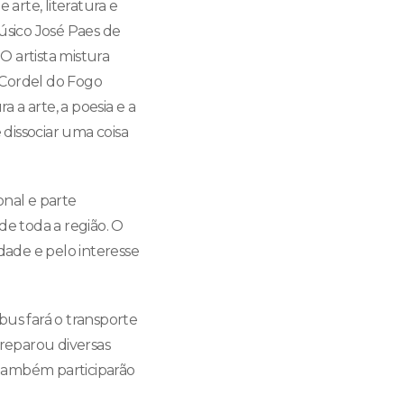
 arte, literatura e
úsico José Paes de
O artista mistura
 Cordel do Fogo
 a arte, a poesia e a
dissociar uma coisa
onal e parte
 de toda a região. O
ade e pelo interesse
bus fará o transporte
preparou diversas
s também participarão