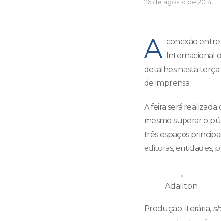
26 de agosto de 2014
A
conexão entre 
Internacional 
detalhes nesta terça-
de imprensa.
A feira será realizad
mesmo superar o públ
três espaços principa
editoras, entidades, p
Adailton
Produção literária,
s