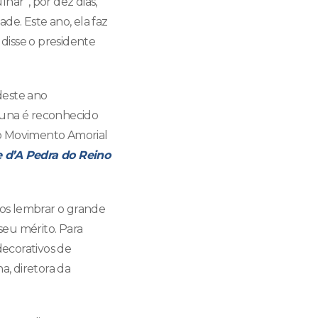
har”, por dez dias,
ade. Este ano, ela faz
 disse o presidente
deste ano
suna é reconhecido
do Movimento Amorial
d’A Pedra do Reino
os lembrar o grande
seu mérito. Para
decorativos de
, diretora da