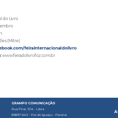
l do Livro
etembro
h
es (Mitre)
book.com/feirainternacionaldolivro
:
www.feiradolivrofoz.com.br
GRAMPO COMUNICAÇÃO
Rua Piraí, 1214 - Libra
A
85857-640 - Foz do Iguaçu - Paraná