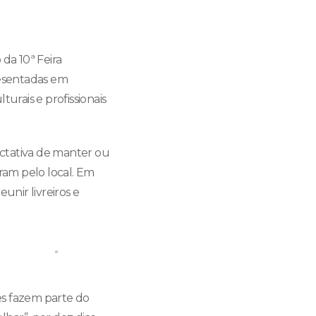
da 10ª Feira
resentadas em
urais e profissionais
pectativa de manter ou
ram pelo local. Em
unir livreiros e
tes fazem parte do