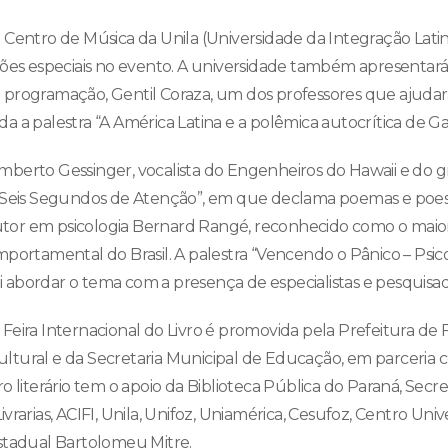
 Centro de Música da Unila (Universidade da Integração Lati
ções especiais no evento. A universidade também apresentará 
a programação, Gentil Coraza, um dos professores que ajudar
inda a palestra “A América Latina e a polêmica autocrítica de G
berto Gessinger, vocalista do Engenheiros do Hawaii e do 
“Seis Segundos de Atenção”, em que declama poemas e poesia
doutor em psicologia Bernard Rangé, reconhecido como o maior
mportamental do Brasil. A palestra “Vencendo o Pânico – Psic
abordar o tema com a presença de especialistas e pesquisad
ª Feira Internacional do Livro é promovida pela Prefeitura de
tural e da Secretaria Municipal de Educação, em parceria c
o literário tem o apoio da Biblioteca Pública do Paraná, Secr
vrarias, ACIFI, Unila, Unifoz, Uniamérica, Cesufoz, Centro Univ
stadual Bartolomeu Mitre.