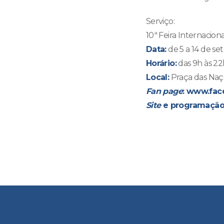
Serviço:
10ª Feira Internaciona
Data:
de 5 a 14 de s
Horário:
das 9h às 22
Local:
Praça das Naçõ
Fan page
:
www.face
Site
e programação