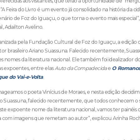
erecidas aos visitantes, que terão a oportunidade de “mergul
“A Feira do Livro é um evento já consolidado na história da cid
enário de Foz do Iguaçu, o que torna o evento mais especial”,
, Adailton Avelino.
nizada pela Fundação Cultural de Foz do Iguaçu, a edição 
or brasileiro Ariano Suassuna. Falecido recentemente, Suas
nomes da literatura nacional. Ele também foi idealizador 
as expoentes, entre elas
Auto da Compadecida
e
O Romance 
gue do Vai-e-Volta
.
geamos o poeta Vinícius de Moraes, e nesta edição decidim
ano Suassuna, falecido recentemente, que todos conhecem o 
este expoente nome da literatura nacional, vamos ter painéis 
a com imagens que remetam ao autor”, explicou Arinha Rocha