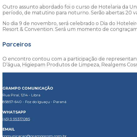
Outro assunto abordado foi o curso de Hotelaria da Unio
período, de matutino para noturno. Serão abertas 20 v
No dia 9 de novembro, será celebrado o Dia do Hotelei
Resort & Convention. Será um momento de congraçament
Parceiros
O encontro contou com a participação de representan
D’água, Higiepam Produtos de Limpeza, Realgems Cosméti
GRAMPO COMUNICAÇÃO
Rua Piraí, 1214 - Libra
85857-640 - Foz do Iguaçu - Paraná
WHATSAPP
(45) 9 99317085
EMAIL
comunicacao@grampocom.com.br