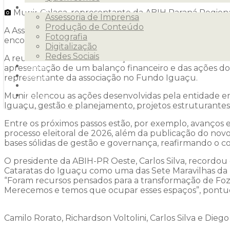
Serviços
Munir Calaça, representante da ABIH Paraná Regiona
Assessoria de Imprensa
Produção de Conteúdo
A Associação Brasileira da Indústria de Hotéis do Para
Fotografia
encontro ocorreu no Eco Cataratas by SJ Hotéis & Resort,
Digitalização
Redes Sociais
A reunião marcou a oficialização de três novos associa
Clientes
apresentação de um balanço financeiro e das ações d
Releases
representante da associação no Fundo Iguaçu.
Blog
Munir elencou as ações desenvolvidas pela entidade e
Contato
Iguaçu, gestão e planejamento, projetos estruturantes
Entre os próximos passos estão, por exemplo, avanços 
processo eleitoral de 2026, além da publicação do nov
bases sólidas de gestão e governança, reafirmando o 
O presidente da ABIH-PR Oeste, Carlos Silva, recordou
Cataratas do Iguaçu como uma das Sete Maravilhas da 
“Foram recursos pensados para a transformação de Foz d
Merecemos e temos que ocupar esses espaços”, pontu
Camilo Rorato, Richardson Voltolini, Carlos Silva e Dieg