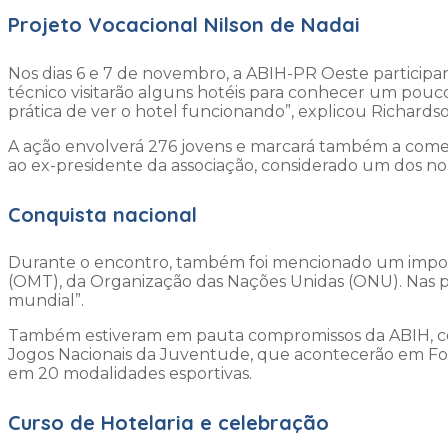
Projeto Vocacional Nilson de Nadai
Nos dias 6 e 7 de novembro, a ABIH-PR Oeste participa
técnico visitarão alguns hotéis para conhecer um pouco 
prática de ver o hotel funcionando”, explicou Richardso
A ação envolverá 276 jovens e marcará também a come
ao ex-presidente da associação, considerado um dos nom
Conquista nacional
Durante o encontro, também foi mencionado um import
(OMT ), da Organização das Nações Unidas (ONU). Nas pa
mundial”.
Também estiveram em pauta compromissos da ABIH, como
Jogos Nacionais da Juventude, que acontecerão em Foz d
em 20 modalidades esportivas.
Curso de Hotelaria e celebração