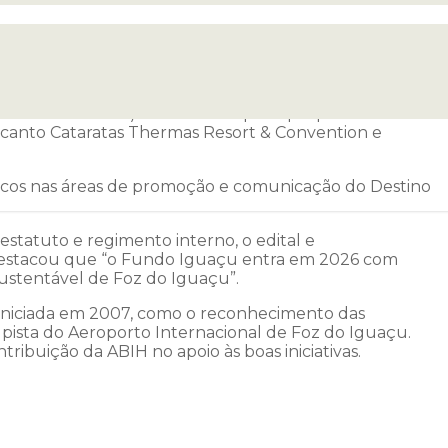
feira (22), mais uma reunião itinerante. Desta vez, o
iego Cesar Vezaro.
e Hotel Coroados) e teve como principal pauta a
canto Cataratas Thermas Resort & Convention e
icos nas áreas de promoção e comunicação do Destino
statuto e regimento interno, o edital e
 destacou que “o Fundo Iguaçu entra em 2026 com
ustentável de Foz do Iguaçu”.
, iniciada em 2007, como o reconhecimento das
pista do Aeroporto Internacional de Foz do Iguaçu.
ibuição da ABIH no apoio às boas iniciativas.