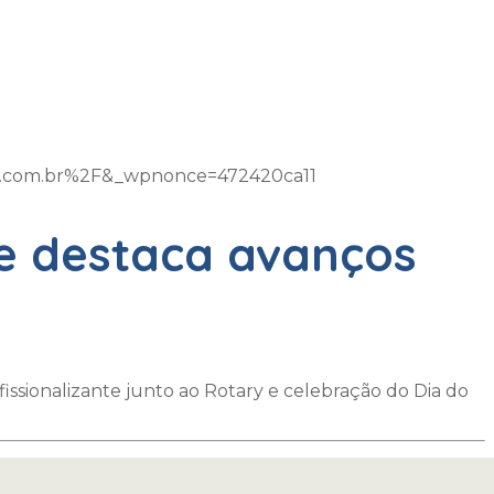
m.com.br%2F&_wpnonce=472420ca11
 e destaca avanços
ssionalizante junto ao Rotary e celebração do Dia do