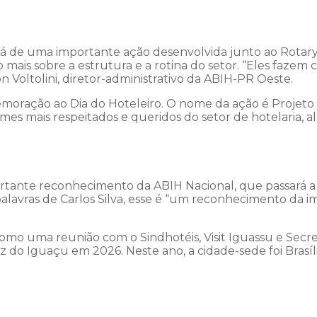
rá de uma importante ação desenvolvida junto ao Rotary
mais sobre a estrutura e a rotina do setor. “Eles fazem 
n Voltolini, diretor-administrativo da ABIH-PR Oeste.
moração ao Dia do Hoteleiro. O nome da ação é Projet
es mais respeitados e queridos do setor de hotelaria, al
ante reconhecimento da ABIH Nacional, que passará a
lavras de Carlos Silva, esse é “um reconhecimento da im
 uma reunião com o Sindhotéis, Visit Iguassu e Secreta
o Iguaçu em 2026. Neste ano, a cidade-sede foi Brasília