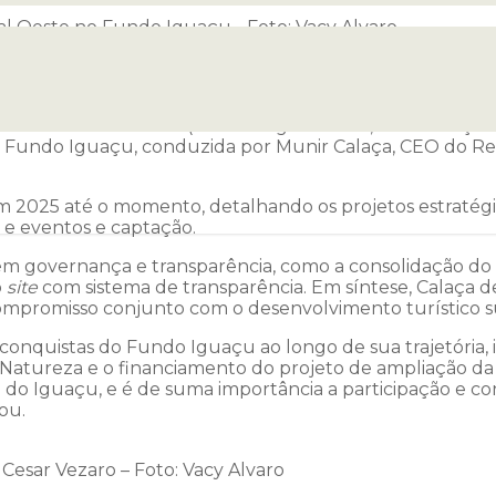
l Oeste no Fundo Iguaçu - Foto: Vacy Alvaro
ná — Regional Oeste (ABIH-PR Oeste) promoveu, na quarta-
 cujo anfitrião foi o diretor-financeiro da associação, D
dos da ABIH-PR Oeste (Pietro Angelo Hotel, Hotel Suíça 
o Fundo Iguaçu, conduzida por Munir Calaça, CEO do Re
m 2025 até o momento, detalhando os projetos estratég
 e eventos e captação.
em governança e transparência, como a consolidação do e
o
site
com sistema de transparência. Em síntese, Calaça
compromisso conjunto com o desenvolvimento turístico s
 conquistas do Fundo Iguaçu ao longo de sua trajetória
Natureza e o financiamento do projeto de ampliação da 
o Iguaçu, e é de suma importância a participação e contr
ou.
o Cesar Vezaro – Foto: Vacy Alvaro