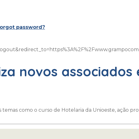
orgot password?
on=logout&redirect_to=https%3A%2F%2Fwww.grampoco
liza novos associados
emas como o curso de Hotelaria da Unioeste, ação profi