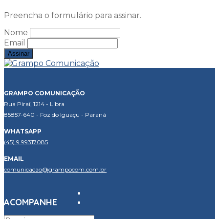
Preencha o formulário para assinar.
Nome
Email
GRAMPO COMUNICAÇÃO
Rua Piraí, 1214 - Libra
85857-640 - Foz do Iguaçu - Paraná
WHATSAPP
(45) 9 99317085
EMAIL
comunicacao@grampocom.com.br
ACOMPANHE