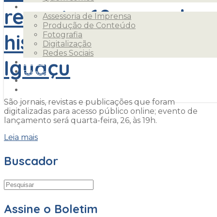
resgata 60 anos de
Serviços
Assessoria de Imprensa
Produção de Conteúdo
história de Foz do
Fotografia
Digitalização
Redes Sociais
Iguaçu
Clientes
Releases
Blog
Contato
São jornais, revistas e publicações que foram
digitalizadas para acesso público online; evento de
lançamento será quarta-feira, 26, às 19h.
Leia mais
Buscador
Assine o Boletim