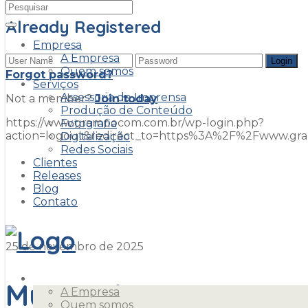
Already Registered
Empresa
A Empresa
Quem somos
Forgot password?
Serviços
Assessoria de Imprensa
Not a member?
Join today
Produção de Conteúdo
https://www.grampocom.com.br/wp-login.php?
Fotografia
action=logout&redirect_to=https%3A%2F%2Fwww.g
Digitalização
Redes Sociais
Clientes
Museu da Imprensa
Releases
Blog
Contato
25 de novembro de 2025
Empresa
Museu da Imprensa
A Empresa
Quem somos