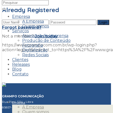
Already Registered
Empresa
A Empresa
Quem somos
Forgot password?
Serviços
Assessoria de Imprensa
Not a member?
Join today
Produção de Conteúdo
https://www.grampocom.com.br/wp-login.php?
Fotografia
action=logout&redirect_to=https%3A%2F%2Fwww.g
Digitalização
Redes Sociais
Clientes
placeholder
Releases
Blog
Contato
GRAMPO COMUNICAÇÃO
Rua Piraí, 1214 - Libra
Empresa
A Empresa
85857-640 - Foz do Iguaçu - Paraná
Quem somos