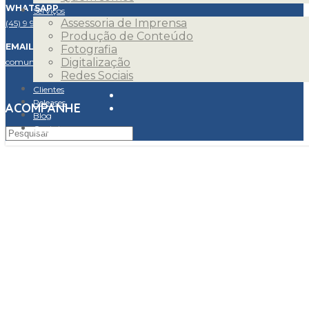
WHATSAPP
Serviços
Assessoria de Imprensa
(45) 9 99317085
Produção de Conteúdo
EMAIL
Fotografia
Digitalização
comunicacao@grampocom.com.br
Redes Sociais
Clientes
Releases
ACOMPANHE
Blog
Contato