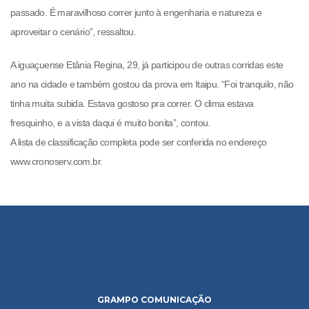
passado. É maravilhoso correr junto à engenharia e natureza e
aproveitar o cenário”, ressaltou.
A iguaçuense Etânia Regina, 29, já participou de outras corridas este
ano na cidade e também gostou da prova em Itaipu. “Foi tranquilo, não
tinha muita subida. Estava gostoso pra correr. O clima estava
fresquinho, e a vista daqui é muito bonita”, contou.
A lista de classificação completa pode ser conferida no endereço
www.cronoserv.com.br.
GRAMPO COMUNICAÇÃO