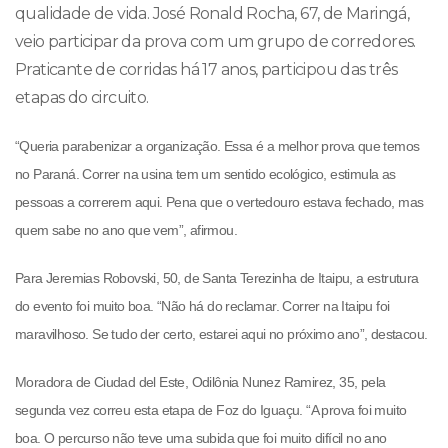
qualidade de vida. José Ronald Rocha, 67, de Maringá,
veio participar da prova com um grupo de corredores.
Praticante de corridas há 17 anos, participou das três
etapas do circuito.
“Queria parabenizar a organização. Essa é a melhor prova que temos
no Paraná. Correr na usina tem um sentido ecológico, estimula as
pessoas a correrem aqui. Pena que o vertedouro estava fechado, mas
quem sabe no ano que vem”, afirmou.
Para Jeremias Robovski, 50, de Santa Terezinha de Itaipu, a estrutura
do evento foi muito boa. “Não há do reclamar. Correr na Itaipu foi
maravilhoso. Se tudo der certo, estarei aqui no próximo ano”, destacou.
Moradora de Ciudad del Este, Odilônia Nunez Ramirez, 35, pela
segunda vez correu esta etapa de Foz do Iguaçu. “A prova foi muito
boa. O percurso não teve uma subida que foi muito difícil no ano